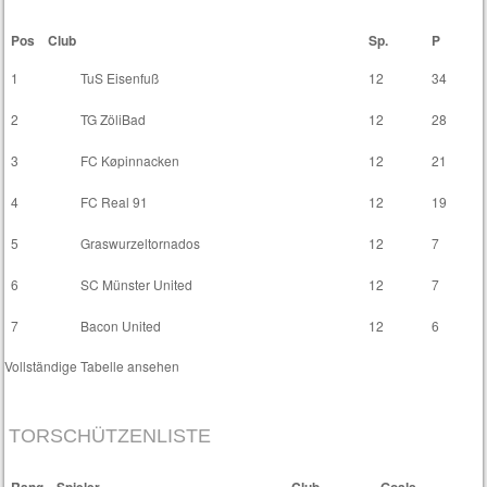
Pos
Club
Sp.
P
1
TuS Eisenfuß
12
34
2
TG ZöliBad
12
28
3
FC Køpinnacken
12
21
4
FC Real 91
12
19
5
Graswurzeltornados
12
7
6
SC Münster United
12
7
7
Bacon United
12
6
Vollständige Tabelle ansehen
TORSCHÜTZENLISTE
Rang
Spieler
Club
Goals