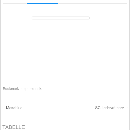
Bookmark the
permalink
.
←
Maschine
SC Lederwämser
→
Post navigation
TABELLE