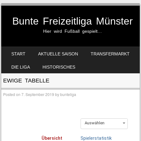
Bunte Freizeitliga Münster
Hier wird Fußball gespielt…
SKIP TO CONTENT
START
AKTUELLE SAISON
TRANSFERMARKT
MENU
DIE LIGA
HISTORISCHES
EWIGE TABELLE
Posted on
7. September 2019
by
bunteliga
Auswählen
Übersicht
Spielerstatistik