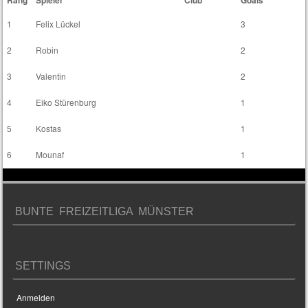
1
Felix Lückel
3
2
Robin
2
3
Valentin
2
4
Eiko Stürenburg
1
5
Kostas
1
6
Mounaf
1
BUNTE FREIZEITLIGA MÜNSTER
SETTINGS
Anmelden