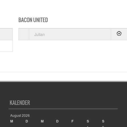
BACON UNITED
Julian
KALENDER
August 2026
M
D
M
D
F
S
S