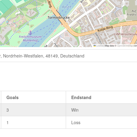
Leaflet
|
Map data ©
OpenStreetMap
con
, Nordrhein-Westfalen, 48149, Deutschland
Goals
Endstand
3
Win
1
Loss