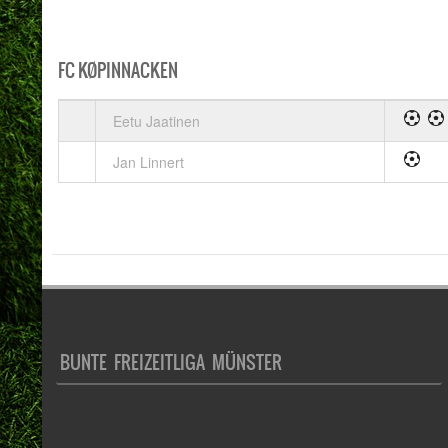
FC KØPINNACKEN
Eetu Jaatinen
Jan Linnert
BUNTE FREIZEITLIGA MÜNSTER