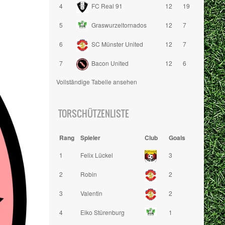
4
FC Real 91
12
19
5
Graswurzeltornados
12
7
6
SC Münster United
12
7
7
Bacon United
12
6
Vollständige Tabelle ansehen
TORSCHÜTZENLISTE
Rang
Spieler
Club
Goals
1
Felix Lückel
3
2
Robin
2
3
Valentin
2
4
Eiko Stürenburg
1