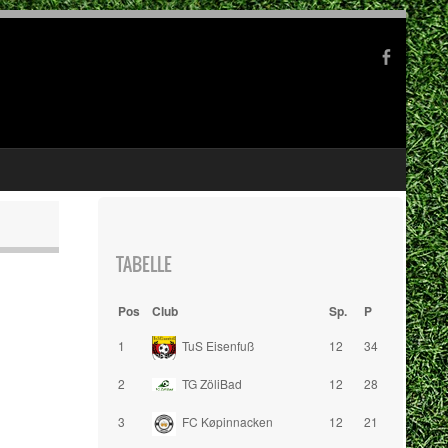
TABELLE
Pos
Club
Sp.
P
1
TuS Eisenfuß
12
34
2
TG ZöliBad
12
28
3
FC Køpinnacken
12
21