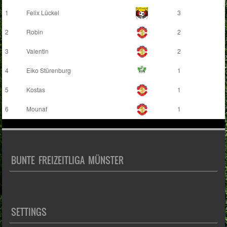
1
Felix Lückel
3
2
Robin
2
3
Valentin
2
4
Eiko Stürenburg
1
5
Kostas
1
6
Mounaf
1
BUNTE FREIZEITLIGA MÜNSTER
SETTINGS