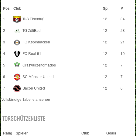
Pos
Club
Sp.
P
1
TuS Eisenfuß
12
34
2
TG ZöliBad
12
28
3
FC Køpinnacken
12
21
4
FC Real 91
12
19
5
Graswurzeltornados
12
7
6
SC Münster United
12
7
7
Bacon United
12
6
Vollständige Tabelle ansehen
TORSCHÜTZENLISTE
Rang
Spieler
Club
Goals