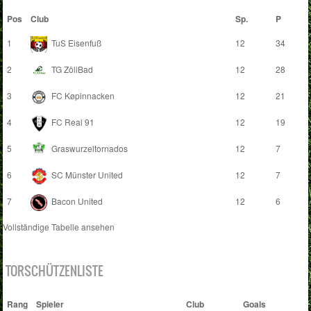
Pos
Club
Sp.
P
1
TuS Eisenfuß
12
34
2
TG ZöliBad
12
28
3
FC Køpinnacken
12
21
4
FC Real 91
12
19
5
Graswurzeltornados
12
7
6
SC Münster United
12
7
7
Bacon United
12
6
Vollständige Tabelle ansehen
TORSCHÜTZENLISTE
Rang
Spieler
Club
Goals