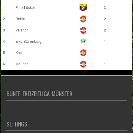
1
Felix Lückel
3
2
Robin
2
3
Valentin
2
4
Eiko Stürenburg
1
5
Kostas
1
6
Mounaf
1
BUNTE FREIZEITLIGA MÜNSTER
SETTINGS