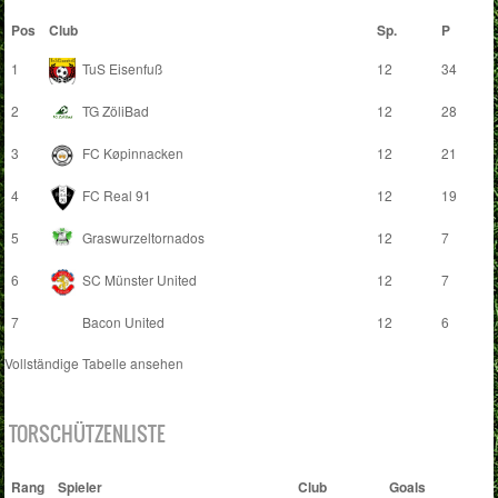
Pos
Club
Sp.
P
1
TuS Eisenfuß
12
34
2
TG ZöliBad
12
28
3
FC Køpinnacken
12
21
4
FC Real 91
12
19
5
Graswurzeltornados
12
7
6
SC Münster United
12
7
7
Bacon United
12
6
Vollständige Tabelle ansehen
TORSCHÜTZENLISTE
Rang
Spieler
Club
Goals