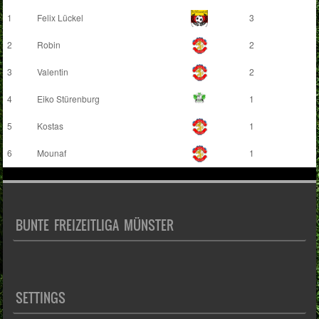
1
Felix Lückel
3
2
Robin
2
3
Valentin
2
4
Eiko Stürenburg
1
5
Kostas
1
6
Mounaf
1
BUNTE FREIZEITLIGA MÜNSTER
SETTINGS