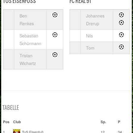
TUS EISENFUSS
FC REAL 91
Ben
Johannes
Renkes
Drerup
Sebastian
Nils
Schürmann
Tom
Tristan
Wichartz
TABELLE
Pos
Club
Sp.
P
1
TuS Eisenfuß
12
34