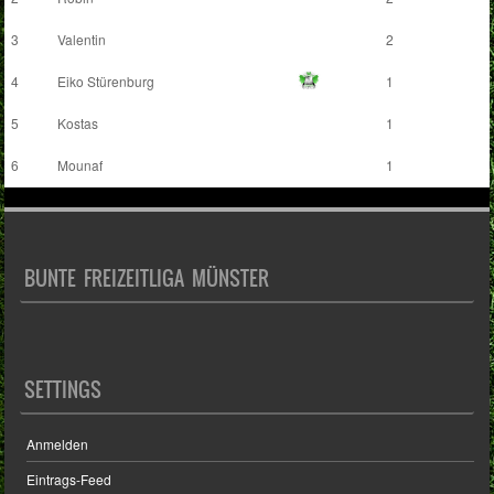
3
Valentin
2
4
Eiko Stürenburg
1
5
Kostas
1
6
Mounaf
1
BUNTE FREIZEITLIGA MÜNSTER
SETTINGS
Anmelden
Eintrags-Feed