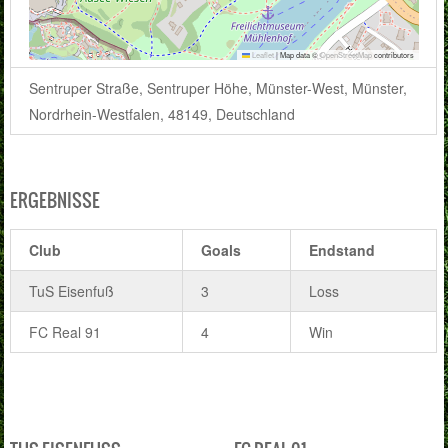
Leaflet
|
Map data ©
OpenStreetMap
contributors
Sentruper Straße, Sentruper Höhe, Münster-West, Münster,
Nordrhein-Westfalen, 48149, Deutschland
ERGEBNISSE
Club
Goals
Endstand
TuS Eisenfuß
3
Loss
FC Real 91
4
Win