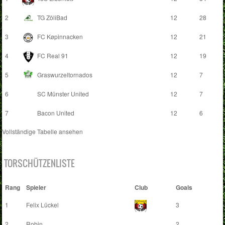
2
TG ZöliBad
12
28
3
FC Køpinnacken
12
21
4
FC Real 91
12
19
5
Graswurzeltornados
12
7
6
SC Münster United
12
7
7
Bacon United
12
6
Vollständige Tabelle ansehen
TORSCHÜTZENLISTE
Rang
Spieler
Club
Goals
1
Felix Lückel
3
2
Robin
2