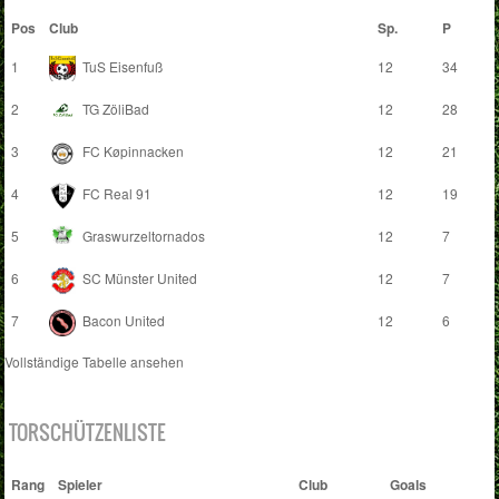
Pos
Club
Sp.
P
1
TuS Eisenfuß
12
34
2
TG ZöliBad
12
28
3
FC Køpinnacken
12
21
4
FC Real 91
12
19
5
Graswurzeltornados
12
7
6
SC Münster United
12
7
7
Bacon United
12
6
Vollständige Tabelle ansehen
TORSCHÜTZENLISTE
Rang
Spieler
Club
Goals