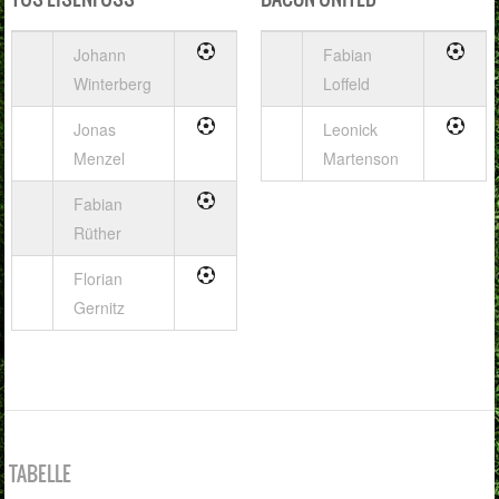
Johann
Fabian
Winterberg
Loffeld
Jonas
Leonick
Menzel
Martenson
Fabian
Rüther
Florian
Gernitz
TABELLE