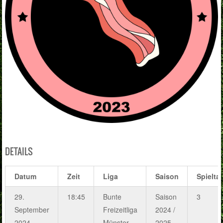
DETAILS
Datum
Zeit
Liga
Saison
Spielta
29.
18:45
Bunte
Saison
3
September
Freizeitliga
2024 /
2024
Münster
2025