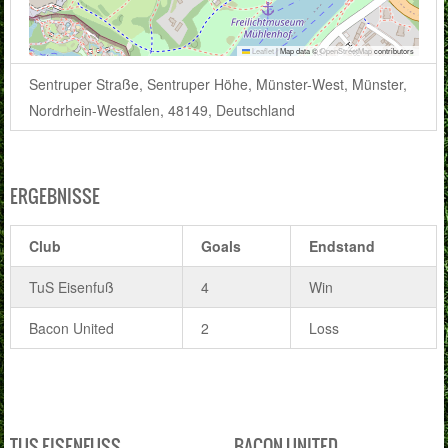
Leaflet
|
Map data ©
OpenStreetMap
contributors
Sentruper Straße, Sentruper Höhe, Münster-West, Münster,
Nordrhein-Westfalen, 48149, Deutschland
ERGEBNISSE
Club
Goals
Endstand
TuS Eisenfuß
4
Win
Bacon United
2
Loss
TUS EISENFUSS
BACON UNITED