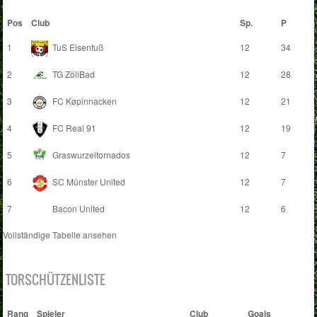
Pos
Club
Sp.
P
1
TuS Eisenfuß
12
34
2
TG ZöliBad
12
28
3
FC Køpinnacken
12
21
4
FC Real 91
12
19
5
Graswurzeltornados
12
7
6
SC Münster United
12
7
7
Bacon United
12
6
Vollständige Tabelle ansehen
TORSCHÜTZENLISTE
Rang
Spieler
Club
Goals