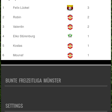
1
Felix Lückel
3
2
Robin
2
3
Valentin
2
4
Eiko Stürenburg
1
5
Kostas
1
6
Mounaf
1
BUNTE FREIZEITLIGA MÜNSTER
SETTINGS