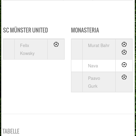
SC MÜNSTER UNITED
MONASTERIA
Felix
Murat Bahr
Kowsky
Nava
Paavo
Gurk
TABELLE