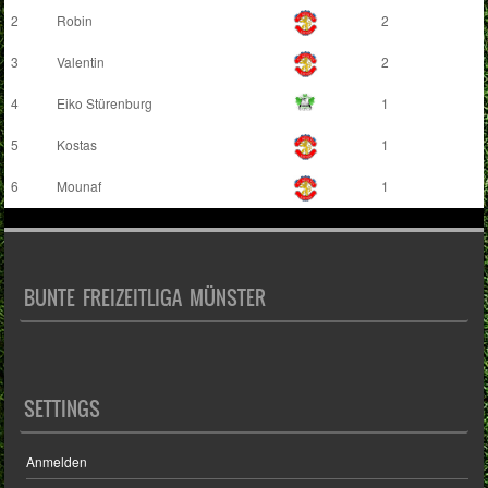
2
Robin
2
3
Valentin
2
4
Eiko Stürenburg
1
5
Kostas
1
6
Mounaf
1
BUNTE FREIZEITLIGA MÜNSTER
SETTINGS
Anmelden