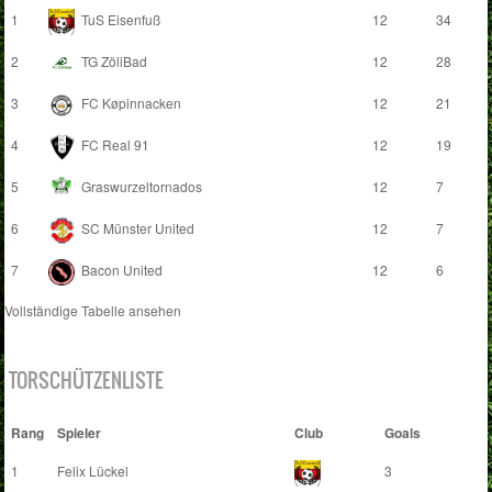
1
TuS Eisenfuß
12
34
2
TG ZöliBad
12
28
3
FC Køpinnacken
12
21
4
FC Real 91
12
19
5
Graswurzeltornados
12
7
6
SC Münster United
12
7
7
Bacon United
12
6
Vollständige Tabelle ansehen
TORSCHÜTZENLISTE
Rang
Spieler
Club
Goals
1
Felix Lückel
3