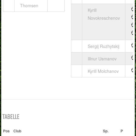
Thomsen
Kyrill
Novokreschenov
Sergij Ruzhytskij
Illnur Usmanov
Kyrill Molchanov
TABELLE
Pos
Club
Sp.
P