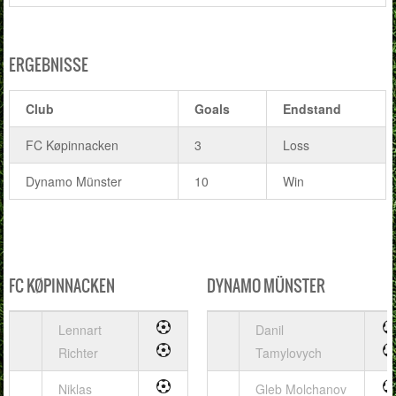
ERGEBNISSE
Club
Goals
Endstand
FC Køpinnacken
3
Loss
Dynamo Münster
10
Win
FC KØPINNACKEN
DYNAMO MÜNSTER
Lennart
Danil
Richter
Tamylovych
Niklas
Gleb Molchanov